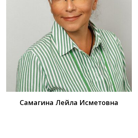
Самагина Лейла Исметовна