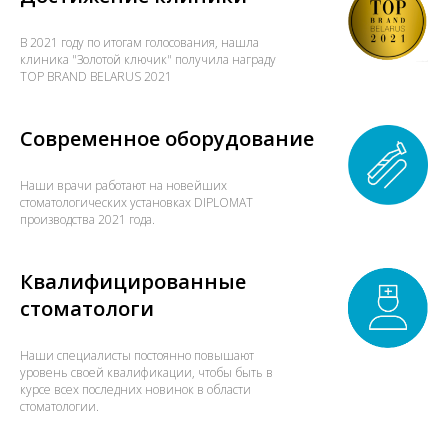
В 2021 году по итогам голосования, нашла
клиника "Золотой ключик" получила награду
TOP BRAND BELARUS 2021
Современное оборудование
Наши врачи работают на новейших
стоматологических установках DIPLOMAT
производства 2021 года.
Квалифицированные
стоматологи
Наши специалисты постоянно повышают
уровень своей квалификации, чтобы быть в
курсе всех последних новинок в области
стоматологии.